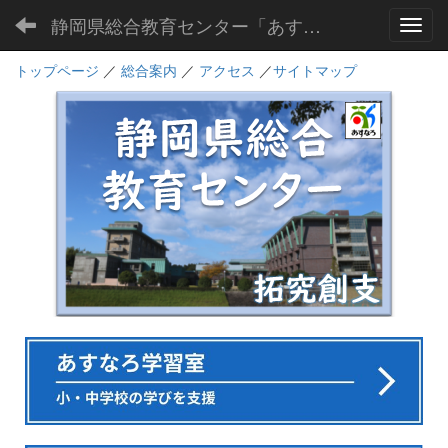
静岡県総合教育センター「あすなろ」
Toggl
トップページ
／
総合案内
／
アクセス
／
サイトマップ