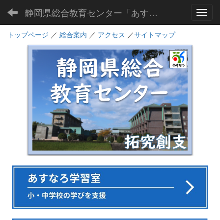
静岡県総合教育センター「あすなろ」
Toggl
トップページ
／
総合案内
／
アクセス
／
サイトマップ