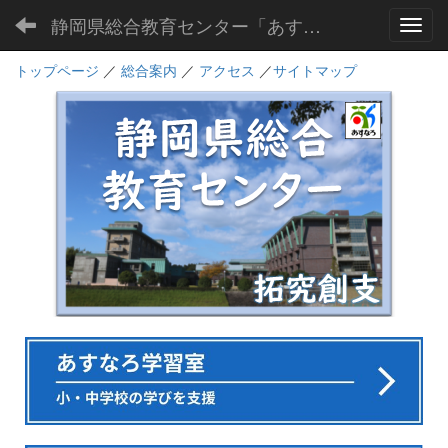
静岡県総合教育センター「あすなろ」
Toggl
トップページ
／
総合案内
／
アクセス
／
サイトマップ