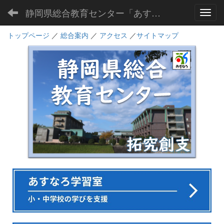
静岡県総合教育センター「あすなろ」
Toggl
トップページ
／
総合案内
／
アクセス
／
サイトマップ