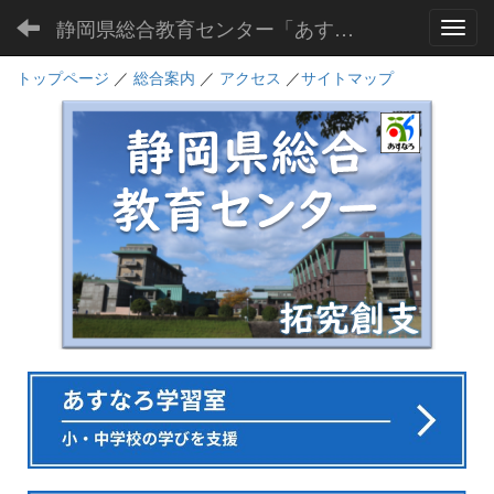
静岡県総合教育センター「あすなろ」
Toggl
トップページ
／
総合案内
／
アクセス
／
サイトマップ