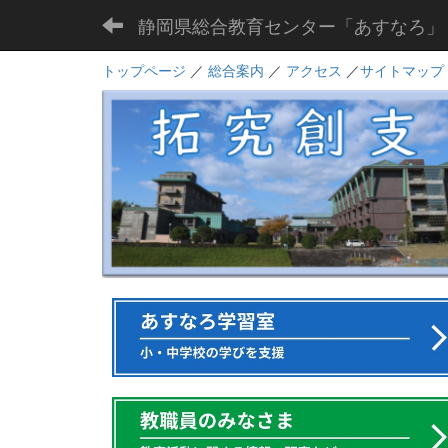
静岡県総合教育センター「あすなろ」
トップページ
／
総合案内
／
アクセス
／
サイトマップ