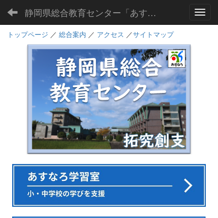
静岡県総合教育センター「あすなろ」
Toggl
トップページ
／
総合案内
／
アクセス
／
サイトマップ