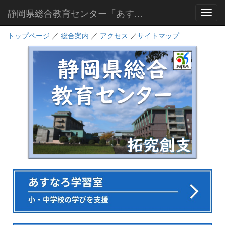
静岡県総合教育センター「あすなろ」
Toggl
トップページ
／
総合案内
／
アクセス
／
サイトマップ