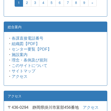
1
2
3
4
5
6
7
8
9
»
総合案内
・
各課直接電話番号
・
組織図【PDF】
・
センター要覧【PDF】
・
施設案内
・
理念・条例及び規則
・
このサイトについて
・
サイトマップ
・
アクセス
アクセス
〒436-0294 静岡県掛川市富部456番地
アクセス