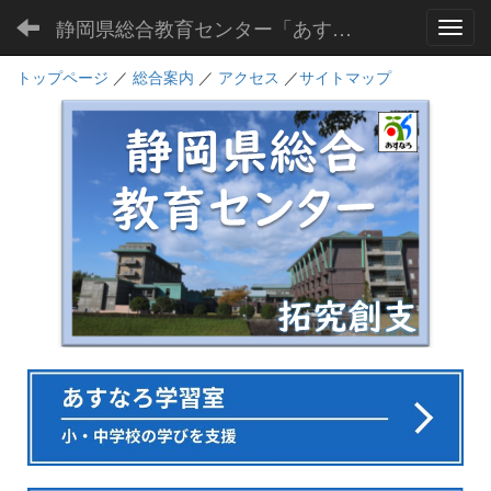
静岡県総合教育センター「あすなろ」
Toggl
トップページ
／
総合案内
／
アクセス
／
サイトマップ