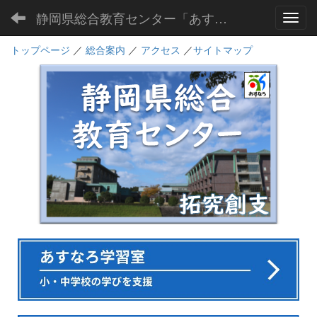
静岡県総合教育センター「あすなろ」
Toggl
トップページ
／
総合案内
／
アクセス
／
サイトマップ