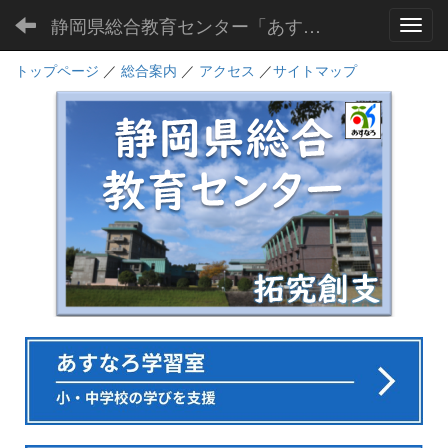
静岡県総合教育センター「あすなろ」
Toggl
トップページ
／
総合案内
／
アクセス
／
サイトマップ