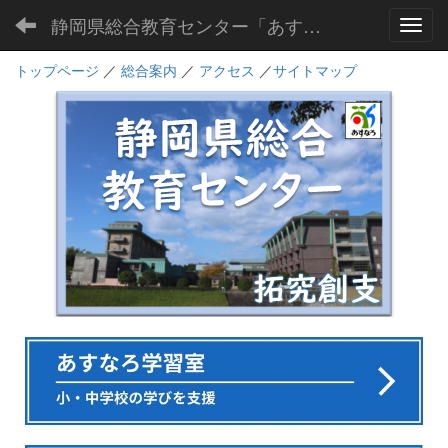
静岡県総合教育センター「あすなろ」
Toggl
トップページ
／
総合案内
／
アクセス
／
サイトマップ