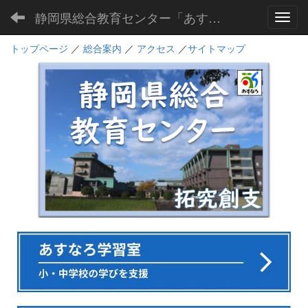
静岡県総合教育センター「あすなろ」
Toggl
トップページ
／
総合案内
／
アクセス
／
サイトマップ