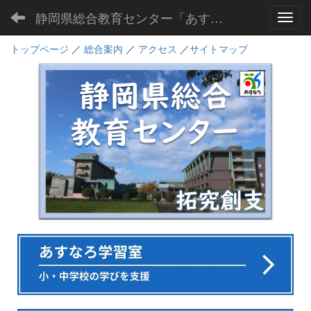
静岡県総合教育センター「あすなろ」
Toggl
トップページ
／
総合案内
／
アクセス
／
サイトマップ