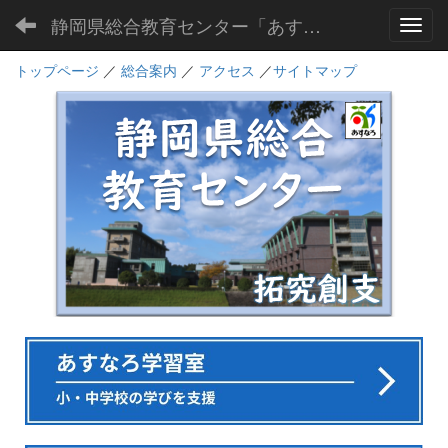
静岡県総合教育センター「あすなろ」
Toggl
トップページ
／
総合案内
／
アクセス
／
サイトマップ