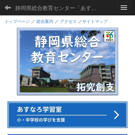
静岡県総合教育センター「あすなろ」
Toggl
トップページ
／
総合案内
／
アクセス
／
サイトマップ