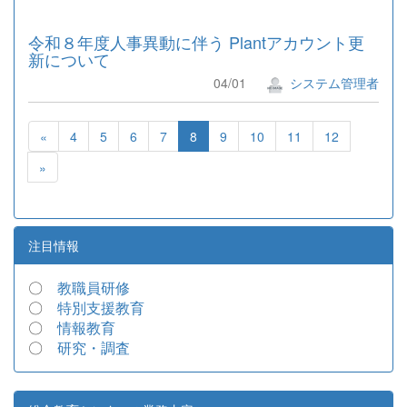
令和８年度人事異動に伴う Plantアカウント更
新について
04/01
システム管理者
«
4
5
6
7
8
9
10
11
12
»
注目情報
〇
教職員研修
〇
特別支援教育
〇
情報教育
〇
研究・調査