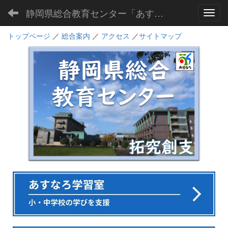
静岡県総合教育センター「あすなろ」
Toggl
トップページ
／
総合案内
／
アクセス
／
サイトマップ