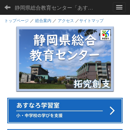
静岡県総合教育センター「あすなろ」
Toggl
トップページ
／
総合案内
／
アクセス
／
サイトマップ