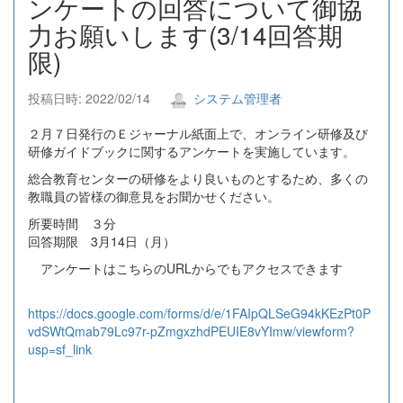
ンケートの回答について御協
力お願いします(3/14回答期
限)
投稿日時: 2022/02/14
システム管理者
２月７日発行のＥジャーナル紙面上で、オンライン研修及び
研修ガイドブックに関するアンケートを実施しています。
総合教育センターの研修をより良いものとするため、多くの
教職員の皆様の御意見をお聞かせください。
所要時間 ３分
回答期限 3月14日（月）
アンケートはこちらのURLからでもアクセスできます
https://docs.google.com/forms/d/e/1FAIpQLSeG94kKEzPt0P
vdSWtQmab79Lc97r-pZmgxzhdPEUIE8vYImw/viewform?
usp=sf_link