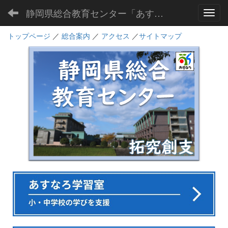
静岡県総合教育センター「あすなろ」
Toggl
トップページ
／
総合案内
／
アクセス
／
サイトマップ