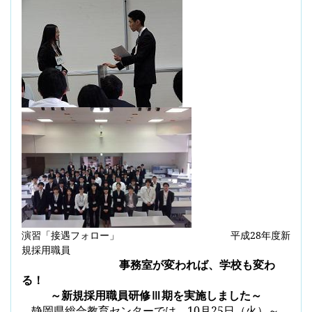
演習「接遇フォロー」
平成
28
年度新
規採用職員
事務室が変われば、学校も変わ
る！
～新規採用職員研修Ⅲ期を実施しました～
静岡県総合教育センターでは、
10
月
25
日（火）～