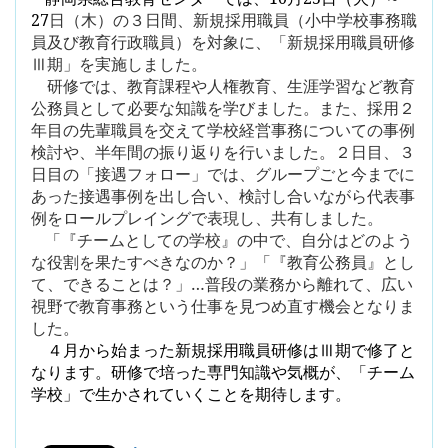
27
日（木）の３日間、新規採用職員（小中学校事務職
員及び教育行政職員）を対象に、「新規採用職員研修
Ⅲ期」を実施しました。
研修では、教育課程や人権教育、生涯学習など教育
公務員として必要な知識を学びました。また、採用２
年目の先輩職員を交えて学校経営事務についての事例
検討や、半年間の振り返りを行いました。２日目、３
日目の「接遇フォロー」では、グループごと今までに
あった接遇事例を出し合い、検討し合いながら代表事
例をロールプレイングで表現し、共有しました。
「『チームとしての学校』の中で、自分はどのよう
な役割を果たすべきなのか？」「『教育公務員』とし
て、できることは？」…普段の業務から離れて、広い
視野で教育事務という仕事を見つめ直す機会となりま
した。
４月から始まった新規採用職員研修はⅢ期で修了と
なります。研修で培った専門知識や気概が、「チーム
学校」で生かされていくことを期待します。