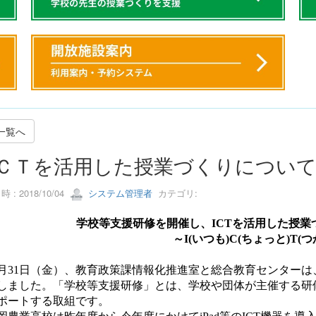
一覧へ
ＣＴを活用した授業づくりについ
 : 2018/10/04
システム管理者
カテゴリ:
学校等支援研修を開催し、
ICT
を活用した授業
～
I(
いつも
)C(
ちょっと
)T(
つ
月
31
日（金）、教育政策課情報化推進室と総合教育センターは
しました。「学校等支援研修」とは、学校や団体が主催する研
ポートする取組です。