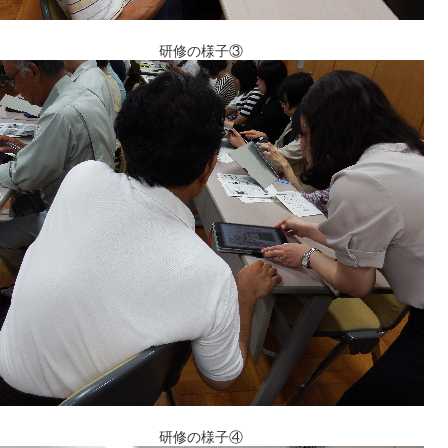
研修の様子③
研修の様子④