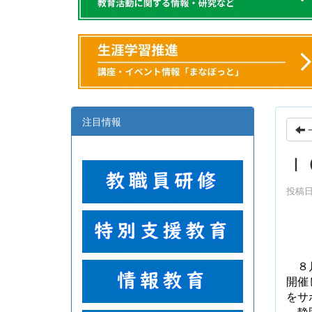
注目情報
Ｉ
投稿日時
８
開催
をサ