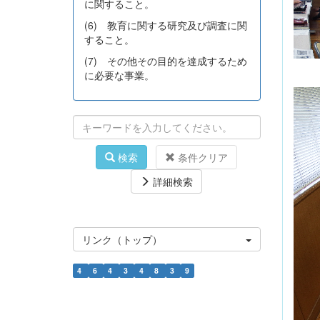
に関すること。
(6) 教育に関する研究及び調査に関
すること。
(7) その他その目的を達成するため
に必要な事業。
検索
条件クリア
詳細検索
リンク（トップ）
4
6
4
3
4
8
3
9