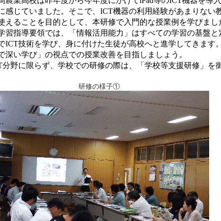
農業高校は昨年度から今年度にかけて
iPad
等の
ICT
機器を導
に感じていました。そこで、
ICT
機器の利用経験があまりない
使えることを目的として、本研修で入門的な授業例を学びまし
習指導要領では、「情報活用能力」はすべての学習の基盤と
で
ICT
技術を学び、身に付けた生徒が高校へと進学してきます
で深い学び」の視点での授業改善を目指しましょう。
T
分野に限らず、学校での研修の際は、「学校等支援研修」を
研修の様子①