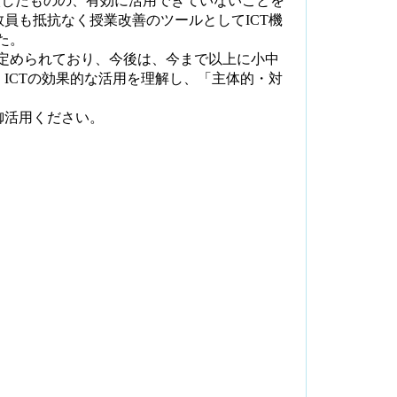
入したものの、有効に活用できていないことを
教員も抵抗なく授業改善のツールとして
ICT
機
た。
定められており、今後は、今まで以上に小中
。
ICT
の効果的な活用を理解し、「主体的・対
御活用ください。