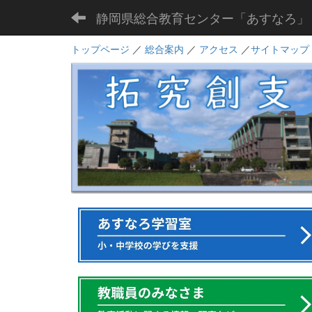
静岡県総合教育センター「あすなろ」
トップページ
／
総合案内
／
アクセス
／
サイトマップ