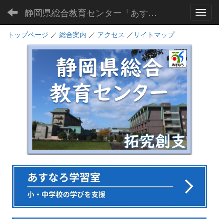
静岡県総合教育センター「あすなろ」
Toggl
トップページ
／
総合案内
／
アクセス
／
サイトマップ