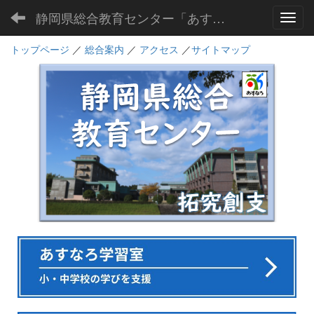
静岡県総合教育センター「あすなろ」
Toggl
トップページ
／
総合案内
／
アクセス
／
サイトマップ