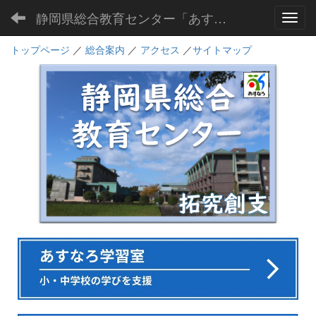
静岡県総合教育センター「あすなろ」
Toggl
トップページ
／
総合案内
／
アクセス
／
サイトマップ