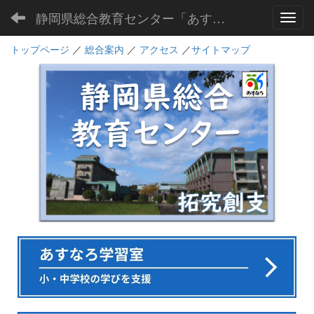
静岡県総合教育センター「あすなろ」
Toggl
トップページ
／
総合案内
／
アクセス
／
サイトマップ