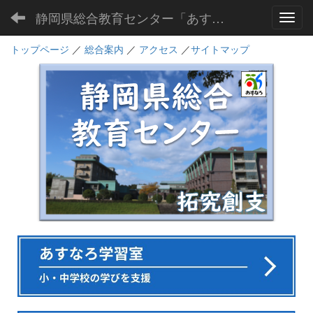
静岡県総合教育センター「あすなろ」
Toggl
トップページ
／
総合案内
／
アクセス
／
サイトマップ