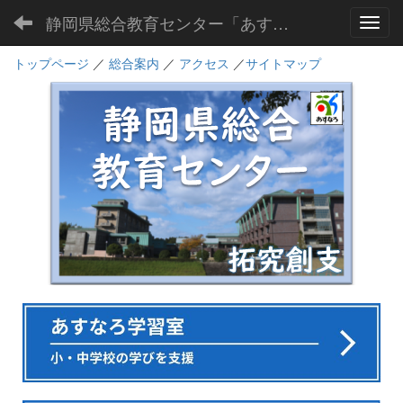
静岡県総合教育センター「あすなろ」
Toggl
トップページ
／
総合案内
／
アクセス
／
サイトマップ