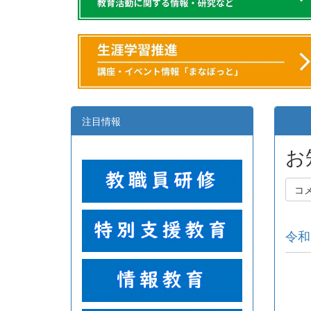
注目情報
お
コ
令和