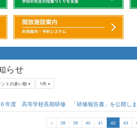
知らせ
メントの多い順
1件
６年度 高等学校長期研修 「研修報告書」を公開し
«
38
39
40
41
42
43