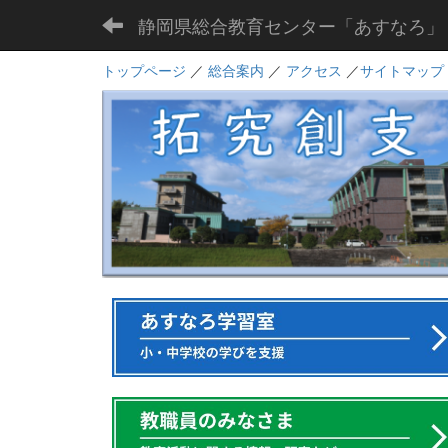
静岡県総合教育センター「あすなろ」
トップページ
／
総合案内
／
アクセス
／
サイトマップ