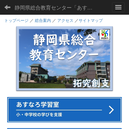
静岡県総合教育センター「あすなろ」
Toggl
トップページ
／
総合案内
／
アクセス
／
サイトマップ