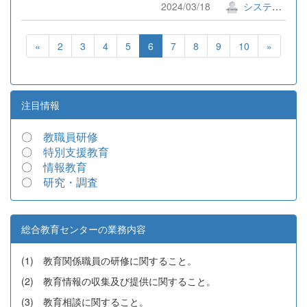
2024/03/18
システム管理者
«
2
3
4
5
6
7
8
9
10
»
注目情報
〇
教職員研修
〇
特別支援教育
〇
情報教育
〇
研究・調査
総合教育センターの業務内容
(1) 教育関係職員の研修に関すること。
(2) 教育情報の収集及び提供に関すること。
(3) 教育相談に関すること。