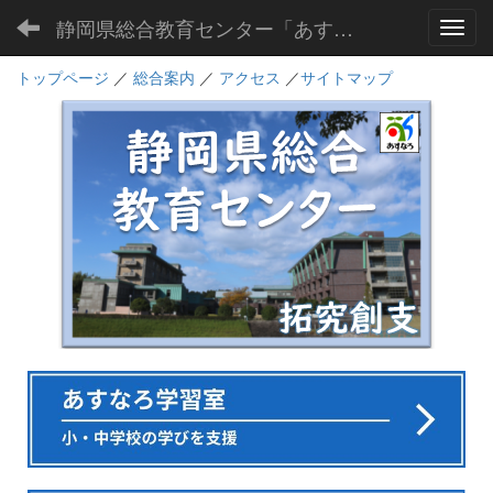
静岡県総合教育センター「あすなろ」
Toggl
トップページ
／
総合案内
／
アクセス
／
サイトマップ