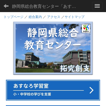
静岡県総合教育センター「あすなろ」
Toggl
トップページ
／
総合案内
／
アクセス
／
サイトマップ