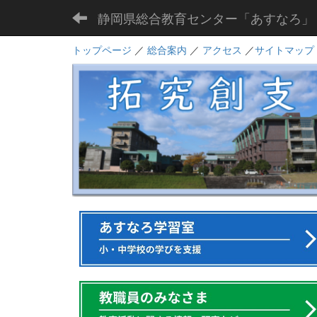
静岡県総合教育センター「あすなろ」
トップページ
／
総合案内
／
アクセス
／
サイトマップ