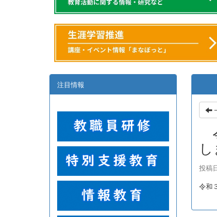
注目情報
令
し
投稿日時
令和