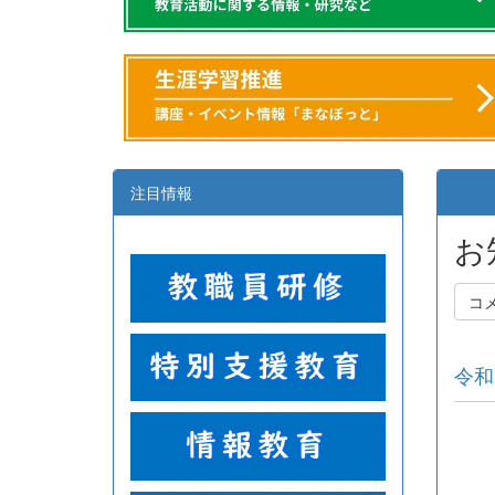
注目情報
お
コ
令和