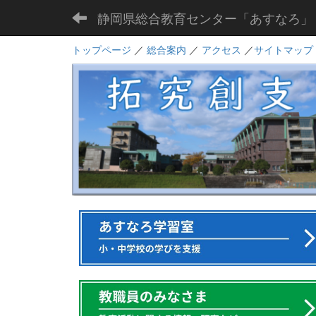
静岡県総合教育センター「あすなろ」
トップページ
／
総合案内
／
アクセス
／
サイトマップ