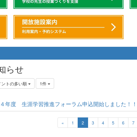
知らせ
メントの多い順
1件
４年度 生涯学習推進フォーラム申込開始しました！
«
1
2
3
4
5
6
7