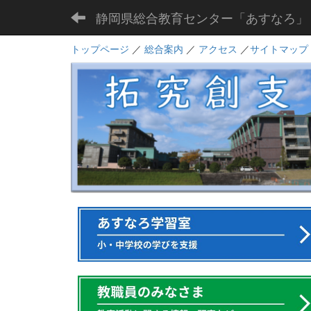
静岡県総合教育センター「あすなろ」
トップページ
／
総合案内
／
アクセス
／
サイトマップ