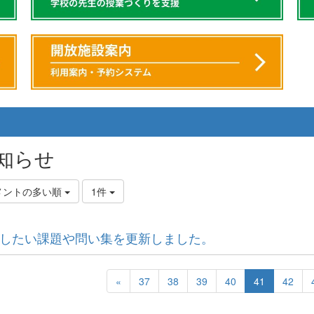
知らせ
メントの多い順
1件
したい課題や問い集を更新しました。
«
37
38
39
40
41
42