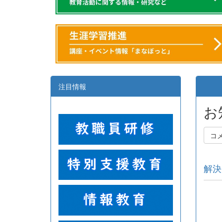
注目情報
お
コ
解決