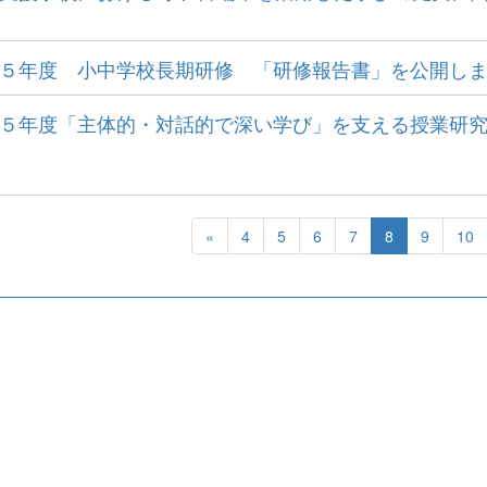
５年度 小中学校長期研修 「研修報告書」を公開し
５年度「主体的・対話的で深い学び」を支える授業研
«
4
5
6
7
8
9
10