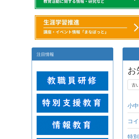
注目情報
お
古
小中
コイ
特別