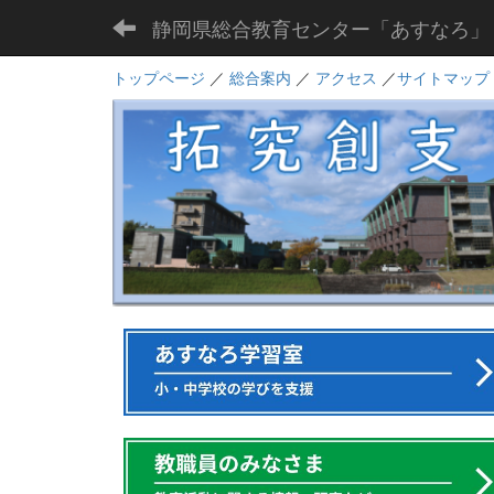
静岡県総合教育センター「あすなろ」
トップページ
／
総合案内
／
アクセス
／
サイトマップ