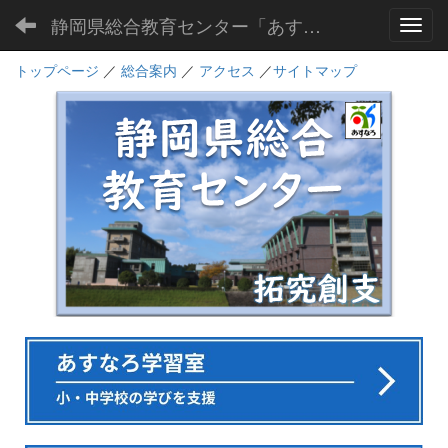
静岡県総合教育センター「あすなろ」
Toggl
トップページ
／
総合案内
／
アクセス
／
サイトマップ