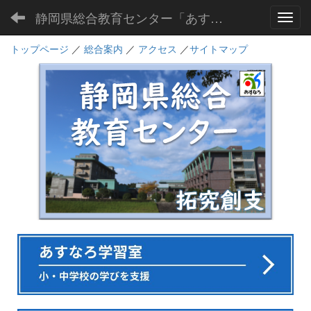
静岡県総合教育センター「あすなろ」
Toggl
トップページ
／
総合案内
／
アクセス
／
サイトマップ