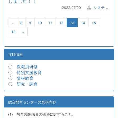
しました！！
2022/07/20
システム管理者
«
8
9
10
11
12
13
14
15
16
»
注目情報
〇
教職員研修
〇
特別支援教育
〇
情報教育
〇
研究・調査
総合教育センターの業務内容
(1) 教育関係職員の研修に関すること。