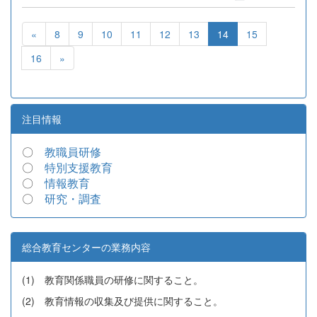
«
8
9
10
11
12
13
14
15
16
»
注目情報
〇
教職員研修
〇
特別支援教育
〇
情報教育
〇
研究・調査
総合教育センターの業務内容
(1) 教育関係職員の研修に関すること。
(2) 教育情報の収集及び提供に関すること。