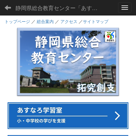
静岡県総合教育センター「あすなろ」
Toggl
トップページ
／
総合案内
／
アクセス
／
サイトマップ