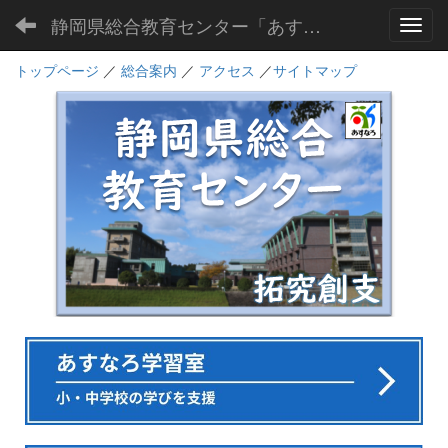
静岡県総合教育センター「あすなろ」
Toggl
トップページ
／
総合案内
／
アクセス
／
サイトマップ