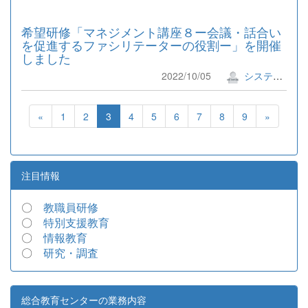
希望研修「マネジメント講座８ー会議・話合い
を促進するファシリテーターの役割ー」を開催
しました
2022/10/05
システム管理者
«
1
2
3
4
5
6
7
8
9
»
注目情報
〇
教職員研修
〇
特別支援教育
〇
情報教育
〇
研究・調査
総合教育センターの業務内容