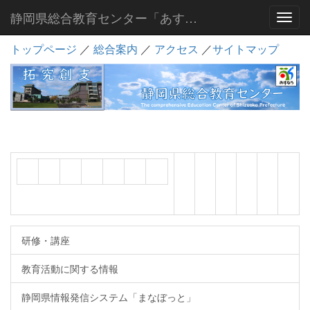
静岡県総合教育センター「あすなろ」
Toggl
トップページ
／
総合案内
／
アクセス
／
サイトマップ
研修・講座
教育活動に関する情報
静岡県情報発信システム「まなぼっと」