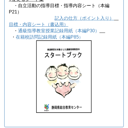
・自立活動の指導目標・指導内容シート（本編
P21
）
記入の仕方（ポイント入り）
目標・内容シート（書込用）
・
通級指導教室
授業記録用紙（本編P30）
・
在籍校訪問記録用紙（本編
P85
）