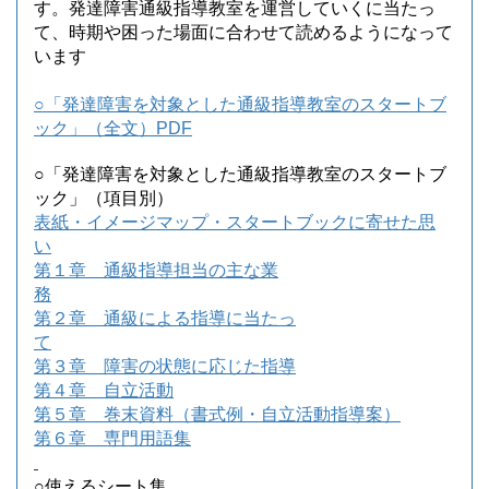
す。発達障害通級指導教室を運営していくに当たっ
て、時期や困った場面に合わせて読めるようになって
います
○「発達障害を対象とした通級指導教室のスタートブ
ック」（全文）
PDF
○「発達障害を対象とした通級指導教室のスタートブ
ック」（項目別）
表紙・イメージマップ・スタートブックに寄せた思
い
第１章 通級指導担当の主な業
務
第２章 通級による指導に当たっ
て
第３章 障害の状態に応じた指導
第４章 自立活動
第５章 巻末資料（書式例・自立活動指導案）
第６章 専門用語集
○使えるシート集