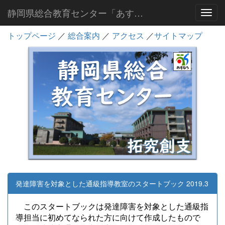
静岡県総合教育センター「あすなろ」
Toggl
トップページ
／
総合案内
／
アクセス
／
サイトマップ
発達障害を対象とした通級指導教室のスタートブック 2019.3
このスタートブックは発達障害を対象とした通級指
導担当に初めてなられた方に向けて作成したもので