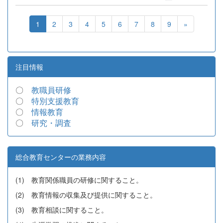
1
2
3
4
5
6
7
8
9
»
注目情報
〇
教職員研修
〇
特別支援教育
〇
情報教育
〇
研究・調査
総合教育センターの業務内容
(1) 教育関係職員の研修に関すること。
(2) 教育情報の収集及び提供に関すること。
(3) 教育相談に関すること。