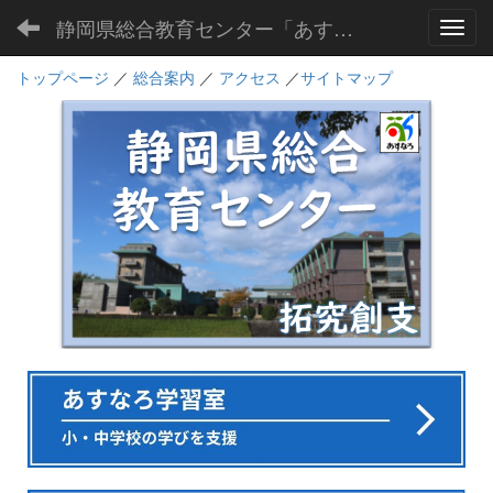
静岡県総合教育センター「あすなろ」
Toggl
トップページ
／
総合案内
／
アクセス
／
サイトマップ