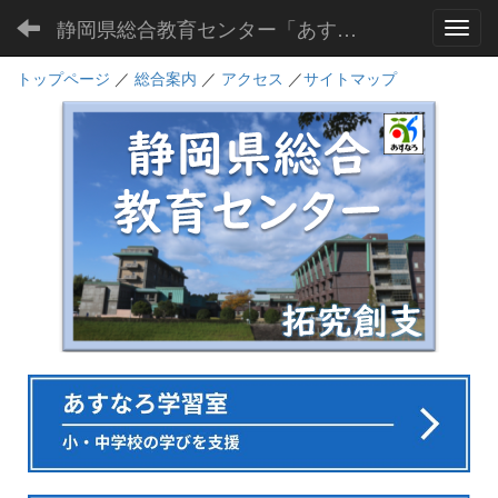
静岡県総合教育センター「あすなろ」
Toggl
トップページ
／
総合案内
／
アクセス
／
サイトマップ