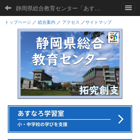
静岡県総合教育センター「あすなろ」
Toggl
トップページ
／
総合案内
／
アクセス
／
サイトマップ