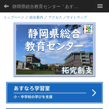
静岡県総合教育センター「あすなろ」
Toggl
トップページ
／
総合案内
／
アクセス
／
サイトマップ