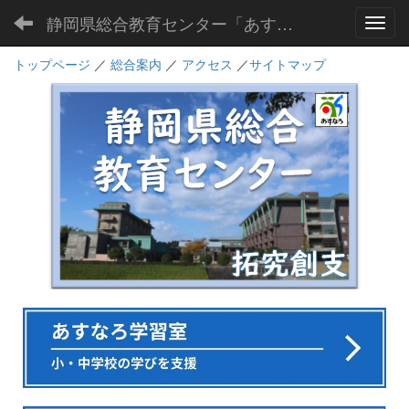
静岡県総合教育センター「あすなろ」
Toggl
トップページ
／
総合案内
／
アクセス
／
サイトマップ