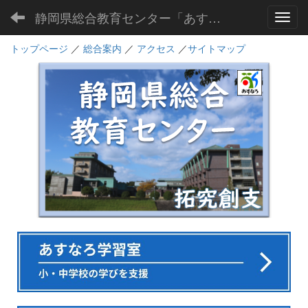
静岡県総合教育センター「あすなろ」
Toggl
トップページ
／
総合案内
／
アクセス
／
サイトマップ