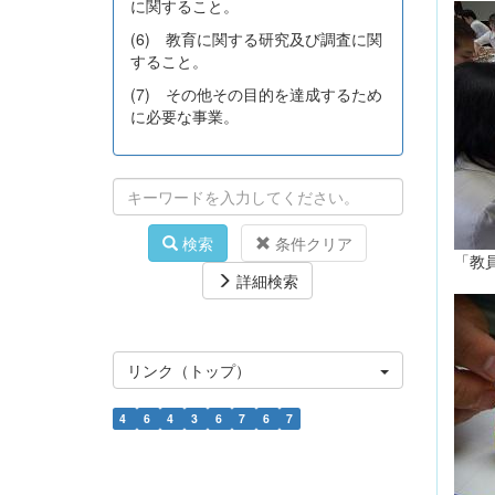
に関すること。
(6) 教育に関する研究及び調査に関
すること。
(7) その他その目的を達成するため
に必要な事業。
検索
条件クリア
「教
詳細検索
リンク（トップ）
4
6
4
3
6
7
6
7