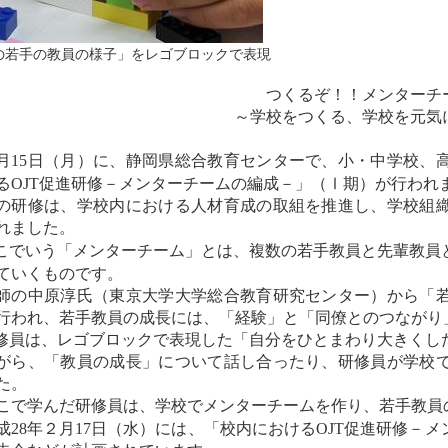
の若手の教員の様子」をレゴブロックで表現
つくるぞ！！メンターチ
～学校をつくる、学校を元気
月
15
日（月）に、静岡県総合教育センターで、小・中学校、
る
OJT促進研修－メンターチームの編成－」（Ⅰ期）が行われ
研修は、学校内における人材育成の取組を推進し、学校組織
れました。
こでいう「
メンターチーム」とは、複数の若手教員と先輩教員
ていくものです。
の中原淳氏（東京大学大学総合教育研究センター）から「若
行われ、若手教員の成長には、「経験」と「同僚とのつながり
修員は、レゴブロックで表現した「自分をひとまわり大きくし
がら、「教員の成長」について話し合ったり、研修員が学校
た。
で学んだ研修員は、学校でメンターチームを作り、若手教員
成
28
年２月
17
日（水）には、「校内における
OJT促進研修－