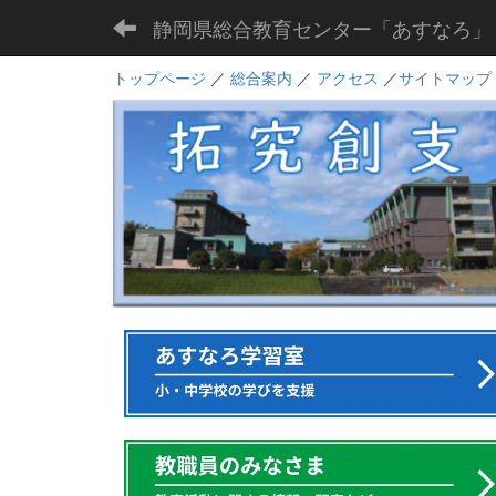
静岡県総合教育センター「あすなろ」
トップページ
／
総合案内
／
アクセス
／
サイトマップ