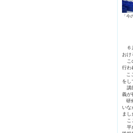
「今
６
おけ
この
行わ
こ
をし
講師
義が
研
いな
まし
ここ
平