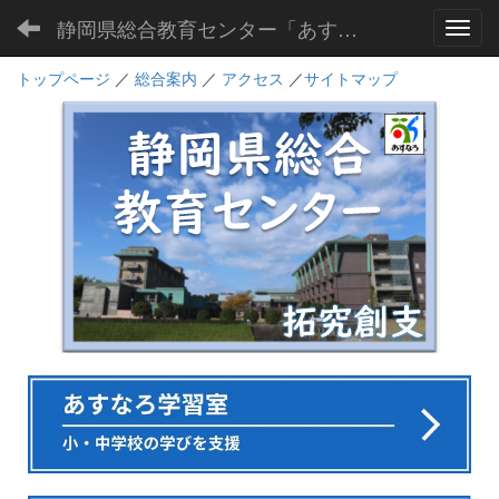
静岡県総合教育センター「あすなろ」
Toggl
トップページ
／
総合案内
／
アクセス
／
サイトマップ