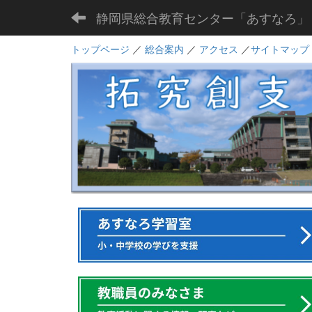
静岡県総合教育センター「あすなろ」
トップページ
／
総合案内
／
アクセス
／
サイトマップ